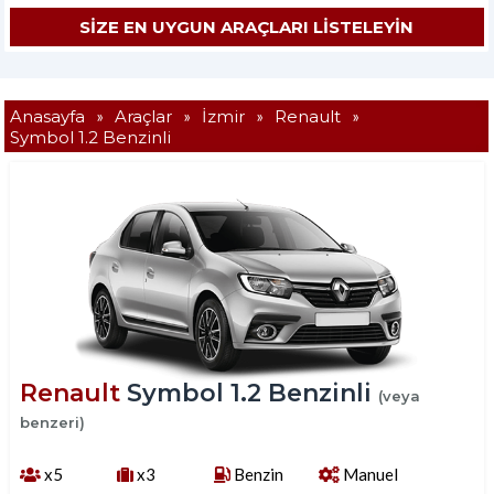
Anasayfa
»
Araçlar
»
İzmir
»
Renault
»
Symbol 1.2 Benzinli
Renault
Symbol 1.2 Benzinli
(veya
benzeri)
x5
x3
Benzin
Manuel