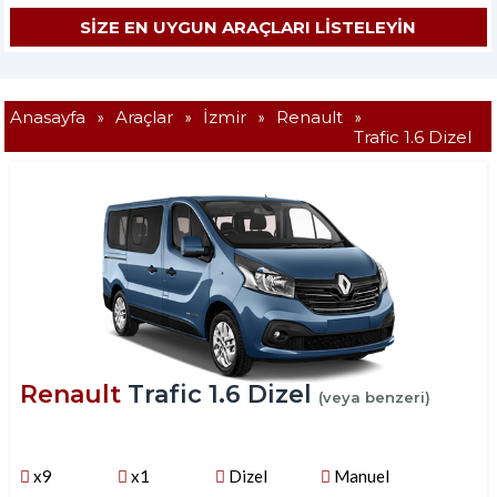
Anasayfa
»
Araçlar
»
İzmir
»
Renault
»
Trafic 1.6 Dizel
Renault
Trafic 1.6 Dizel
(veya benzeri)
x9
x1
Dizel
Manuel